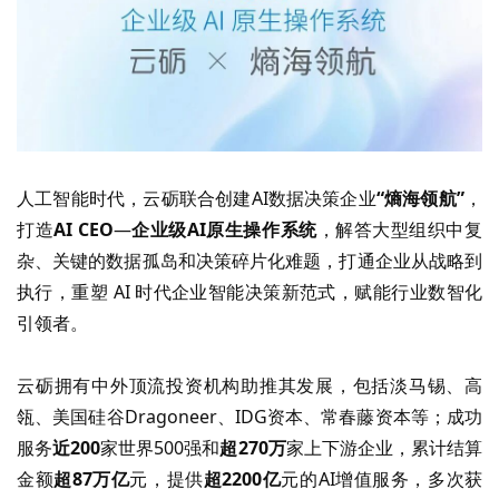
人工智能时代，云砺联合创建
AI
数据决策企业
“
熵海领航
”
，
打造
AI CEO
—
企业级
AI
原生操作系统
，
解答
大型组织中复
杂、关键的数据孤岛和决策碎片化难题，打通企业从战略到
执行，重塑
AI
时代企业智能决策新范式，赋能行业数智化
引领者。
云砺拥有中外顶流投资机构助推其发展，
包括
淡马锡、高
瓴、美国硅谷
Dragoneer
、
IDG
资本、常春藤资本
等
；成功
服务
近
200
家世界
500
强和
超
270
万
家上下游企业，累计结算
金额
超
87
万亿
元，提供
超
2200
亿
元的
AI
增值服务，多次获