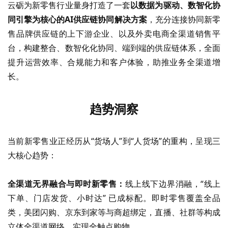
云砺为新零售行业量身打造了一套
以数据为驱动、
数智化
协
同引擎为核心的
AI供应链协同解决方案
，充分连接协同新零
售品牌供应链的上下游企业、以及外卖电商全渠道销售平
台，构建整合、数智化化协同、端到端的供应链体系，全面
提升运营效率、合规能力和客户体验，助推业务全渠道增
长。
趋势洞察
当前新零售业正经历从
“货场人”到“人货场”的重构，呈现三
大核心趋势：
全渠道无界融合与
即时新零售
：
线上线下边界消融，
“线上
下单、门店发货、小时达” 已成标配。即时零售覆盖全品
类，美团闪购、京东到家等与商超绑定，直播、社群等构成
立体全渠道网络，实现全触点购物。