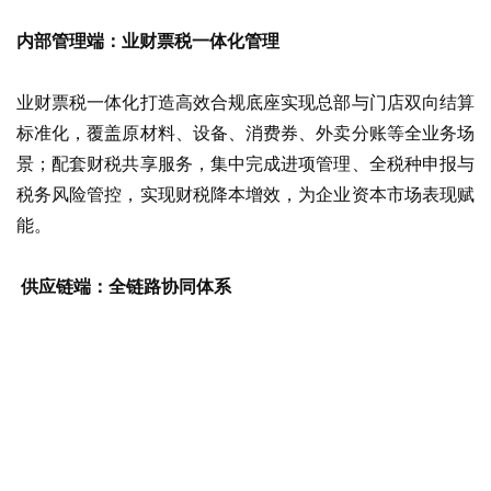
内部管理端：业财票税一体化管理
业财票税一体化打造高效合规底座实现总部与门店双向结算
标准化，覆盖原材料、设备、消费券、外卖分账等全业务场
景；配套财税共享服务，集中完成进项管理、全税种申报与
税务风险管控，实现财税降本增效，为企业资本市场表现赋
能。
供应链端：全链路协同体系
全链路协同构建标准化供应商结算体系覆盖原料、包材、设
备、耗材全品类采购，打通对账、结算、发票三单匹配到付
款的全流程；同时通过金融赋能供应商运营，反哺品牌降低
整体采购成本，筑牢供应链稳定根基。