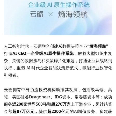
人工智能时代，云砺联合创建
AI
数据决策企业
“
熵海领航
”
，
打造
AI CEO
—
企业级
AI
原生操作系统
，
解答
大型组织中复
杂、关键的数据孤岛和决策碎片化难题，打通企业从战略到
执行，重塑
AI
时代企业智能决策新范式，赋能行业数智化
引领者。
云砺拥有中外顶流投资机构助推其发展，
包括
淡马锡、高
瓴、美国硅谷
Dragoneer
、
IDG
资本、常春藤资本
等
；成功
服务
近
200
家世界
500
强和
超
270
万
家上下游企业，累计结算
金额
超
87
万亿
元，提供
超
2200
亿
元的
AI
增值服务，多次获