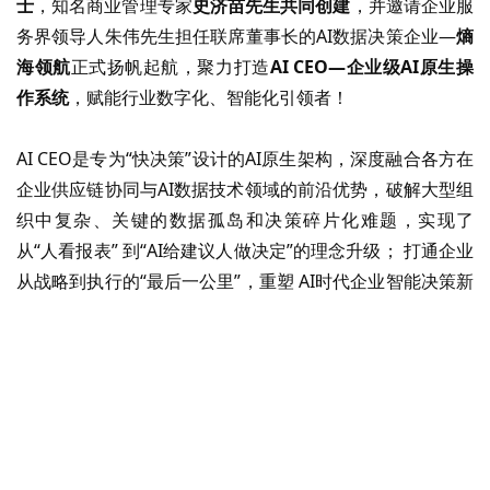
士
，知名商业管理专家
史济苗先生共同创建
，并邀请企业服
务界领导人朱伟先生担任联席董事长的
AI数据决策企业—
熵
海领航
正式扬帆起航，聚力打造
AI CEO—企业级AI原生操
作系统
，赋能行业数字化、智能化引领者！
AI CEO是专为“快决策”设计的AI原生架构，深度融合各方在
企业供应链协同与AI数据技术领域的前沿优势，破解大型组
织中复杂、关键的数据孤岛和决策碎片化难题，实现了
从“人看报表” 到“AI给建议人做决定”的理念升级； 打通企业
从战略到执行的“最后一公里”，重塑 AI时代企业智能决策新
范式。