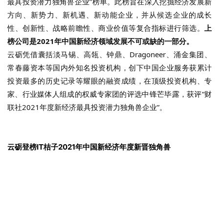
最具投资潜力独角兽企业”榜单。此榜旨在深入挖掘经济发展新
方向、新势力、新机遇、新动能企业，并从候选企业的成长
性、创新性、战略前瞻性、商业价值等复合指标进行筛选。
上
榜公司是2021年中国新经济领域发展不可或缺的一部分。
云砺凭借囊括淡马锡、高瓴、钟鼎、Dragoneer、涌金集团、
常春藤资本等国内外知名投资机构，创下中国企业服务获累计
投资最多的历史记录等耀眼的融资成绩，在顶级投资机构、专
家、行业媒体人组成的权威专家团的评选中锋芒毕露，获评“财
联社2021年度新经济最具投资潜力独角兽企业”。
云砺登榜IT桔子
2021年中国新经济年度新晋独角兽
12 月 30 日，IT 桔子正式发布“2021 年中国新经济独角兽企
业”系列重磅榜单。IT桔子数据库连续7年记录中国独角兽公司的
发展与起落，致力于展现
全球新经济行业最具成长性和最具价
值的未上市创新创业公司
。
云砺作为企业服务领域的全球独角兽，在资本市场焕发活力，