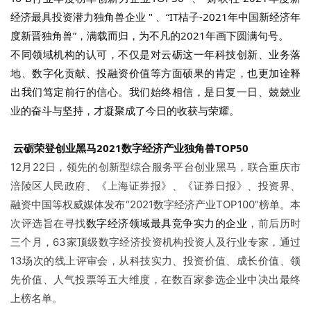
经济最具投资潜力独角兽企业 " 、“IT桔子-2021年中国新经济年
度新晋独角兽”，满载而归，为不凡的2021年画下圆满句号。
不同领域机构的认可，不仅是对云砺这一年科技创新、业务落
地、数字化贡献、投融资价值等方面硕果的肯定，也更加诠释
出我们笃定前行的信心。我们始终相信，是日复一日、兢兢业
业的奋斗与坚持，才凝聚成了今日的收获与荣耀。
云砺荣登创业黑马
2021数字经济产业独角兽TOP50
12月22日，领先的创新型综合服务平台创业黑马，联合重庆市
涪陵区人民政府、《上海证券报》、《证券日报》、投资界、
融资中国等权威媒体发布“2021数字经济产业TOP100”榜单。本
数字经济领域最具竞争实力的企业
次评选旨在寻找
，前后历时
三个月，63家顶级数字经济投资机构投资人及行业专家，通过
13场次的线上评审会，从科技实力、投资价值、成长价值、领
先价值、人气投票等五大维度，在数百家参选企业中决出最终
上榜名单。